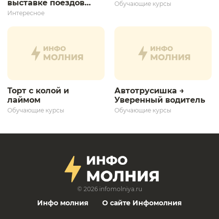
выставке поездов
Обучающие курсы
дает толчок для
Интересное
дальнейшего
развития»
Торт с колой и
Автотрусишка →
лаймом
Уверенный водитель​
Обучающие курсы
Обучающие курсы
© 2026
infomolniya.ru
Инфо молния
О сайте Инфомолния