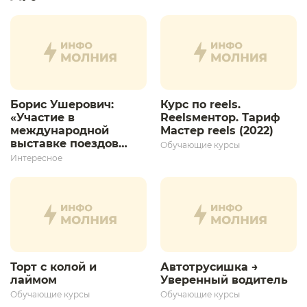
Борис Ушерович:
Курс по reels.
«Участие в
Reelsментор. Тариф
международной
Мастер reels (2022)
выставке поездов
Обучающие курсы
дает толчок для
Интересное
дальнейшего
развития»
Торт с колой и
Автотрусишка →
лаймом
Уверенный водитель​
Обучающие курсы
Обучающие курсы