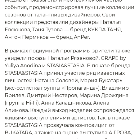
события, продемонстрировав лучшие коллекции
сезонов от талантливых дизайнеров. Свои
коллекции представили дизайнеры Наталья
Евсюкова, Таня Тузова — бренд КУКЛА ТАНЯ,
Антон Пермяков — бренд AnPer.
В рамках подиумной программы зрители также
увидели показы Натальи Рязановой, GRAPE by
Yuliya Anodina и STASIA&STASIA. В показе бренда
STASIA&STASIA принял участие ряд известных
личностей: Наташа Соловей, Мария Букатарь
(экс-солистка группы «Пропаганда»), Владимир
Брилев, Дмитрий Нестеров, Марина Дрождина
(группа Hi-Fi), Анна Калашникова, Алена
Алимова. Каждый выход моделей сопровождался
живыми выступлениями артистов. Так, в показе
STASIA&STASIA прозвучала композиция от
BUKATARA, а также на сцене выступила А.ГРОЗА,