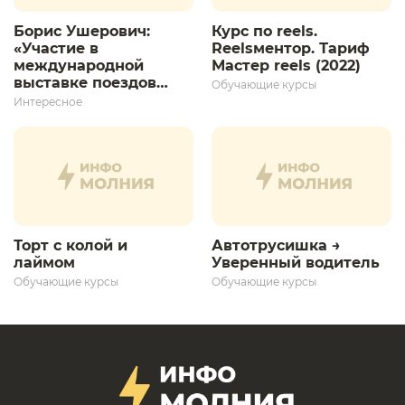
Борис Ушерович:
Курс по reels.
«Участие в
Reelsментор. Тариф
международной
Мастер reels (2022)
выставке поездов
Обучающие курсы
дает толчок для
Интересное
дальнейшего
развития»
Торт с колой и
Автотрусишка →
лаймом
Уверенный водитель​
Обучающие курсы
Обучающие курсы