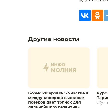
Другие новости
Борис Ушерович: «Участие в
Курс 
международной выставке
Тариф
поездов дает толчок для
Обуча
дальнейшего развития»