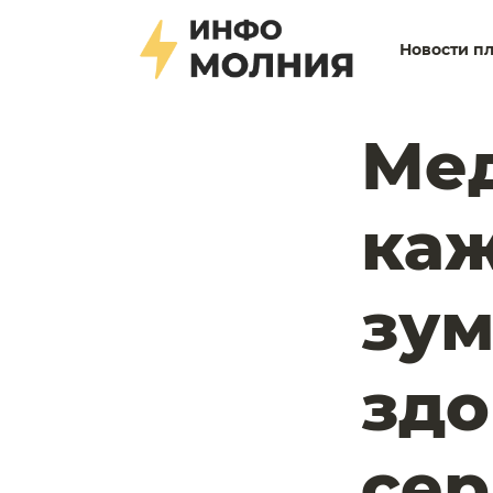
Новости п
Мед
ка
зум
здо
сер