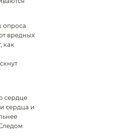
иваются
к опроса
ают вредных
, как
скнут
о сердце
ии сердца и
ильнее
 Следом