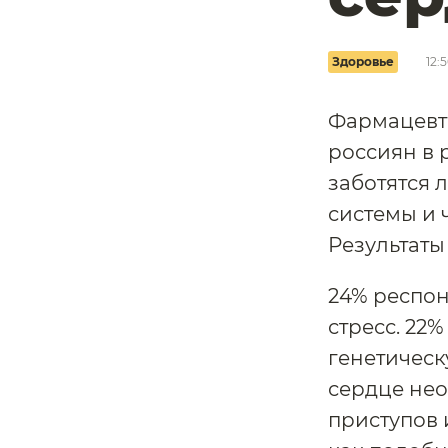
Здоровье
12:
Фармацевти
россиян в 
заботятся 
системы и ч
Результаты
24% респон
стресс. 22
генетическ
сердце нео
приступов 