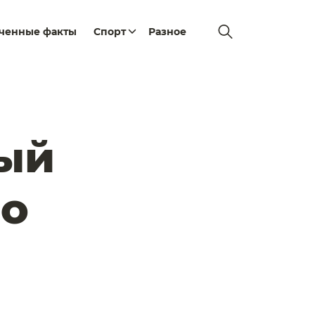
еченные факты
Спорт
Разное
ый
 о