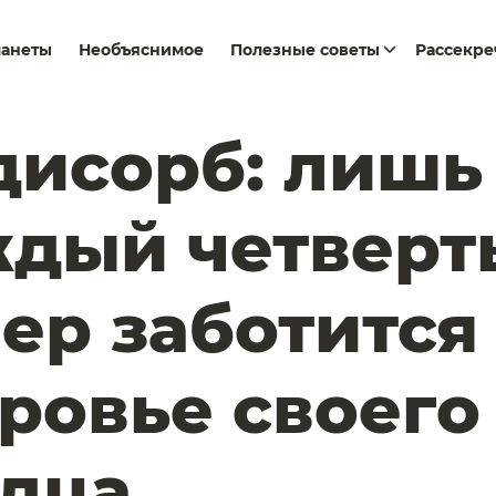
ланеты
Необъяснимое
Полезные советы
Рассекр
исорб: лишь
ждый четверт
ер заботится
ровье своего
дца