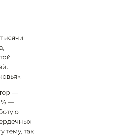
 тысячи
а,
стой
ей.
овья».
ктор —
1% —
боту о
сердечных
 тему, так