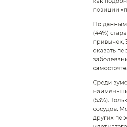
как подоб
позиции «п
По данным 
(44%) стар
привычек, 
оказать пе
заболевани
самостояте
Среди зумер
наименьший
(53%). Тол
сосудов. М
других пер
идет катего