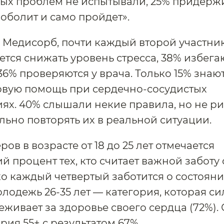
ных проблем не испытывали, 25% придерж
оболит и само пройдет».
Медисорб, почти каждый второй участни
ается снижать уровень стресса, 38% избег
36% проверяются у врача. Только 15% знают
рвую помощь при сердечно-сосудистых
ях. 40% слышали некие правила, но не ри
льно повторять их в реальной ситуации.
ов в возрасте от 18 до 25 лет отмечается
 процент тех, кто считает важной заботу 
ько каждый четвертый заботится о состоян
олодежь 26-35 лет — категория, которая с
еживает за здоровье своего сердца (72%).
рия 55+ с результатом 67%.