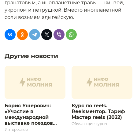
гранатовым, а инопланетные травы — кинзой,
укропом и петрушкой. Вместо инопланетной
соли возьмем адыгейскую.
Другие новости
Борис Ушерович:
Курс по reels.
«Участие в
Reelsментор. Тариф
международной
Мастер reels (2022)
выставке поездов
Обучающие курсы
дает толчок для
Интересное
дальнейшего