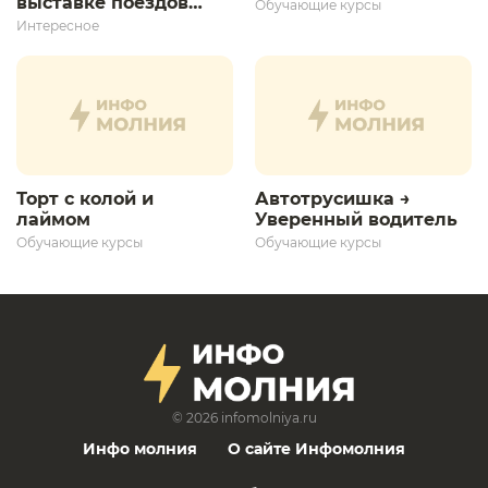
выставке поездов
Обучающие курсы
дает толчок для
Интересное
дальнейшего
развития»
Торт с колой и
Автотрусишка →
лаймом
Уверенный водитель​
Обучающие курсы
Обучающие курсы
© 2026
infomolniya.ru
Инфо молния
О сайте Инфомолния