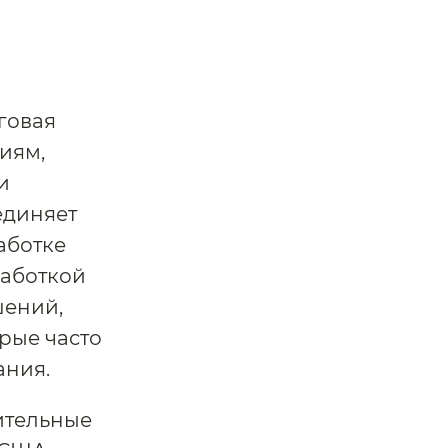
говая
иям,
и
единяет
аботке
работкой
шений,
рые часто
ания.
ительные