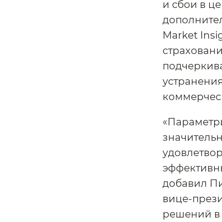
и сбои в це
дополнител
Market Ins
страховани
подчеркива
устранени
коммерчес
«Параметр
значитель
удовлетвор
эффективн
добавил Пи
вице-прези
решений в