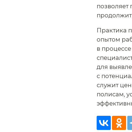
позволяет 
продолжит
Практика п
опытом раб
в процессе
специалист
для выявле
с потенци
служит це
полисам, у
эффективны