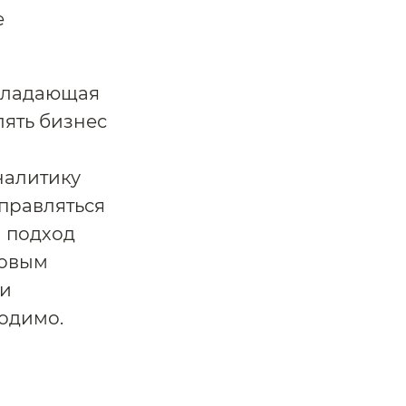
е
обладающая
лять бизнес
налитику
справляться
 подход
ховым
ки
одимо.