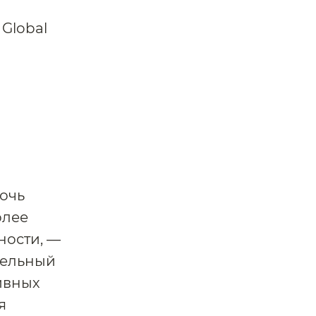
Global
я
очь
олее
ности, —
тельный
ивных
я