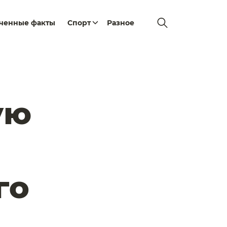
еченные факты
Спорт
Разное
ую
го