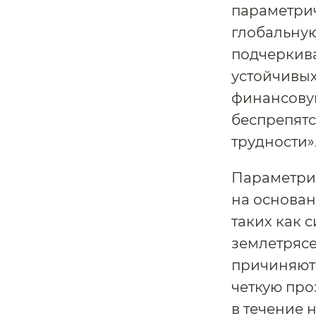
параметрич
глобальную
подчеркив
устойчивых
финансовую
беспрепятс
трудности»
Параметри
на основан
таких как 
землетрясе
причиняют
четкую про
в течение 