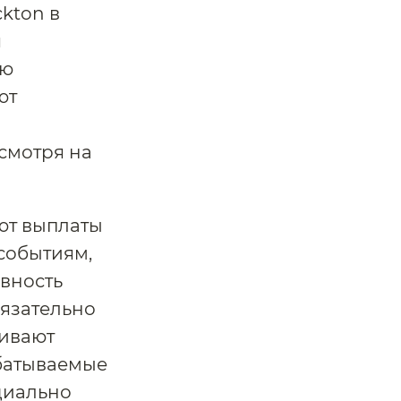
kton в
я
ию
ют
смотря на
ют выплаты
событиям,
ивность
бязательно
чивают
абатываемые
нциально