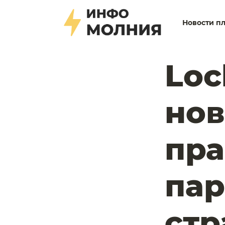
Новости п
Loc
нов
пра
пар
стр