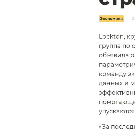
Экономика
5
Lockton, к
группа по
объявила о
параметрич
команду эк
данных и 
эффективн
помогающих
упускаются
«За послед