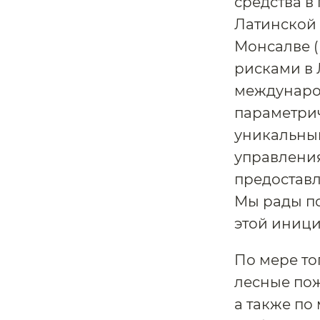
средства в
Латинской 
Монсалве (
рисками в 
междунаро
параметрич
уникальны
управлени
предоставл
Мы рады п
этой иници
По мере то
лесные пож
а также по