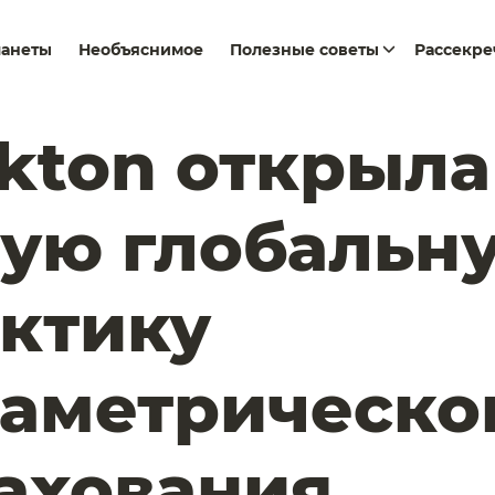
ланеты
Необъяснимое
Полезные советы
Рассекр
kton открыла
ую глобальн
ктику
аметрическо
ахования