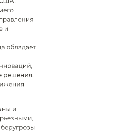
 США,
иего
управления
е и
да обладает
нноваций,
е решения.
вижения
аны и
ерьезными,
киберугрозы