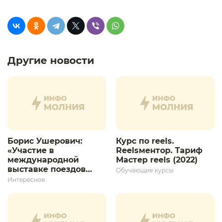
Другие новости
Борис Ушерович:
Курс по reels.
«Участие в
Reelsментор. Тариф
международной
Мастер reels (2022)
выставке поездов
Обучающие курсы
дает толчок для
Интересное
дальнейшего
развития»