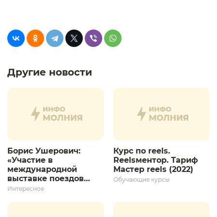
Другие новости
Борис Ушерович:
Курс по reels.
«Участие в
Reelsментор. Тариф
международной
Мастер reels (2022)
выставке поездов
Обучающие курсы
дает толчок для
Интересное
дальнейшего
развития»