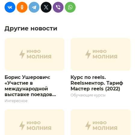
Другие новости
Борис Ушерович:
Курс по reels.
«Участие в
Reelsментор. Тариф
международной
Мастер reels (2022)
выставке поездов
Обучающие курсы
дает толчок для
Интересное
дальнейшего
развития»