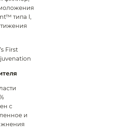
омоложения
t™ типа I,
стижения
ителя
ласти
 %
ен с
дленное и
лажнения