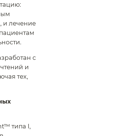
тацию:
ным
 и лечение
 пациентам
ьности.
азработан с
очтений и
чая тех,
ных
™ типа I,
в