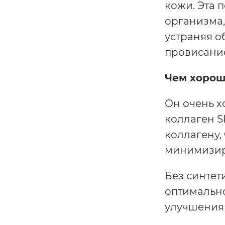
кожи. Эта 
организма,
устраняя о
провисание
Чем хорош
Он очень 
коллаген S
коллагену,
минимизир
Без синтет
оптимальн
улучшения