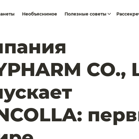
ланеты
Необъяснимое
Полезные советы
Рассекр
мпания
PHARM CO., L
ускает
NCOLLA: пер
ире