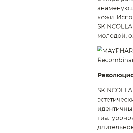
знаменующ
кожи. Испо
SKINCOLLA
молодой, 
Революцио
SKINCOLLA 
эстетическ
идентичны
гиалуронов
длительное