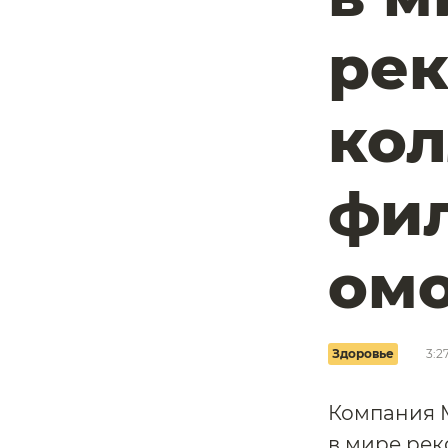
ре
ко
фил
ом
Здоровье
3:2
Компания M
в мире ре