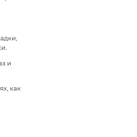
адки,
и.
аз и
ях, как