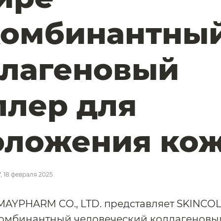
комбинантны
ллагеновый
лер для
оложения ко
7, 18 февраля 2025
AYPHARM CO., LTD. представляет SKINCOL
комбинантный человеческий коллагеновы