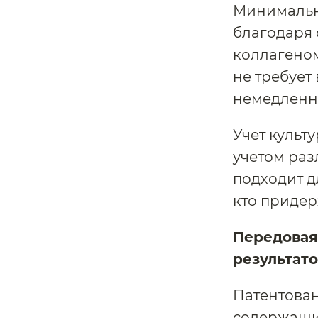
Минимальна
благодаря 
коллагено
не требует
немедленно
Учет культ
учетом раз
подходит д
кто придер
Передовая
результато
Патентован
содержащий