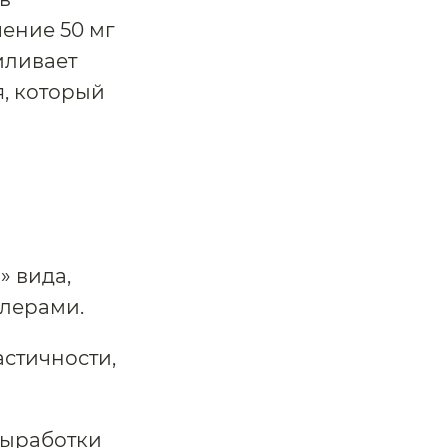
ение 50 мг
иливает
я, который
» вида,
лерами.
стичности,
выработки