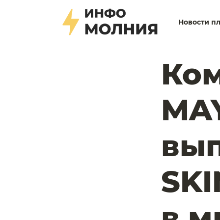
Новости п
Ко
MAY
вып
SKI
в м