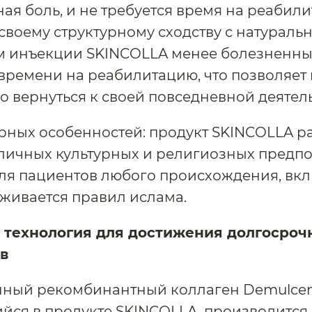
я боль, и не требуется время на реабили
своему структурному сходству с натураль
м инъекции SKINCOLLA менее болезненны,
 времени на реабилитацию, что позволяет
 вернуться к своей повседневной деятел
урных особенностей: продукт SKINCOLLA р
личных культурных и религиозных предп
ля пациентов любого происхождения, вклю
живается правил ислама.
 технология для достижения долгосроч
в
ный рекомбинантный коллаген Demulcent
ся в продукте SKINCOLLA, производится 