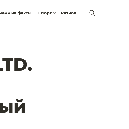
еченные факты
Спорт
Разное
TD.
вый