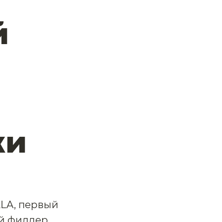
й
жи
LA, первый
й филлер,