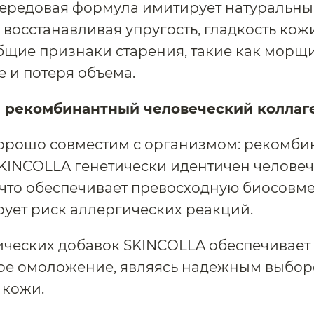
передовая формула имитирует натуральны
 восстанавливая упругость, гладкость кож
бщие признаки старения, такие как морщ
 и потеря объема.
 рекомбинантный человеческий коллаг
хорошо совместим с организмом: рекомб
KINCOLLA генетически идентичен челове
 что обеспечивает превосходную биосовме
ует риск аллергических реакций.
ических добавок SKINCOLLA обеспечивает
ое омоложение, являясь надежным выбор
 кожи.