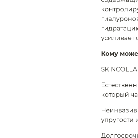
контролиру
гиалуронов
гидратацию
усиливает
Кому може
SKINCOLLA 
Естественн
который ч
Неинвазив
упругости 
Долгосроч