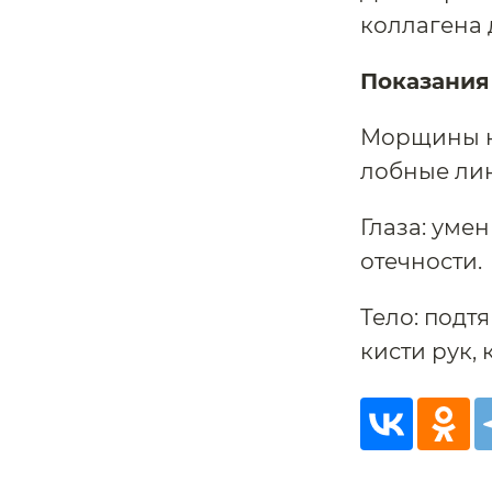
коллагена 
Показания
Морщины на
лобные ли
Глаза: уме
отечности.
Тело: подт
кисти рук,