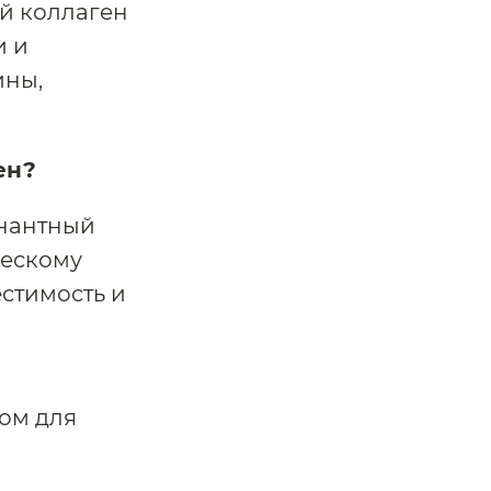
й коллаген
и и
ины,
ен?
инантный
ческому
стимость и
ом для