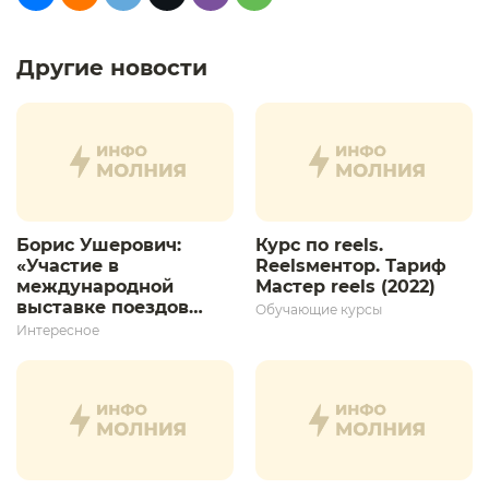
Другие новости
Борис Ушерович:
Курс по reels.
«Участие в
Reelsментор. Тариф
международной
Мастер reels (2022)
выставке поездов
Обучающие курсы
дает толчок для
Интересное
дальнейшего
развития»