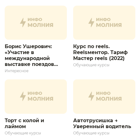
Борис Ушерович:
Курс по reels.
«Участие в
Reelsментор. Тариф
международной
Мастер reels (2022)
выставке поездов
Обучающие курсы
дает толчок для
Интересное
дальнейшего
развития»
Торт с колой и
Автотрусишка →
лаймом
Уверенный водитель​
Обучающие курсы
Обучающие курсы