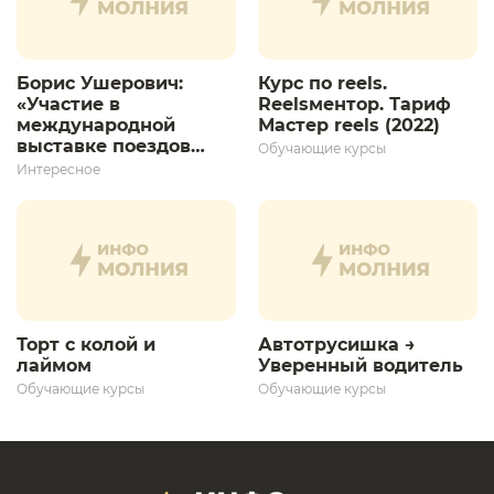
Борис Ушерович:
Курс по reels.
«Участие в
Reelsментор. Тариф
международной
Мастер reels (2022)
выставке поездов
Обучающие курсы
дает толчок для
Интересное
дальнейшего
развития»
Торт с колой и
Автотрусишка →
лаймом
Уверенный водитель​
Обучающие курсы
Обучающие курсы