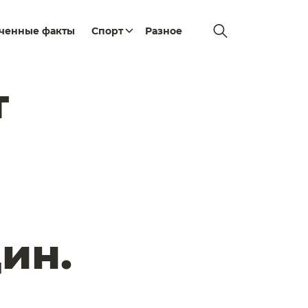
еченные факты
Спорт
Разное
т
ин.