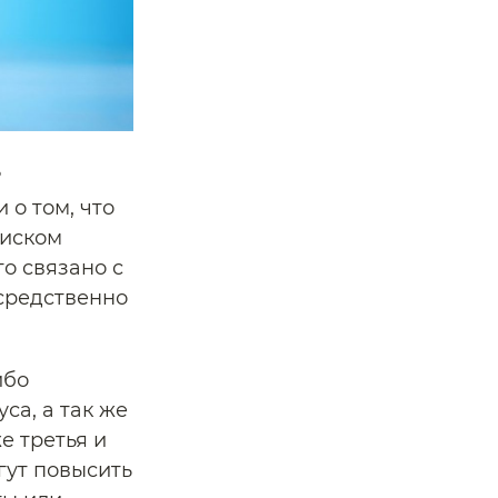
?
о том, что
риском
о связано с
средственно
ибо
са, а так же
е третья и
гут повысить