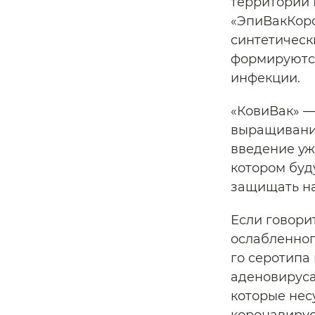
территории 
«ЭпиВакКоро
синтетическ
формируютс
инфекции.
«КовиВак» —
выращивание
введение уж
котором буд
защищать на
Если говорит
ослабленног
го серотипа
аденовируса
которые нес