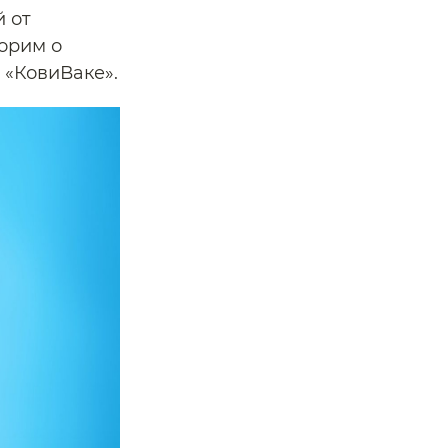
 от
ворим о
 «КовиВаке».