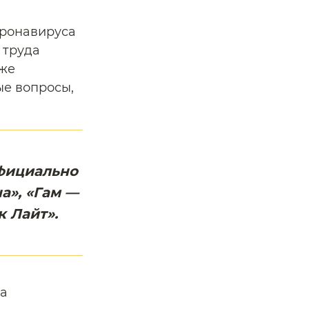
оронавируса
 труда
 же
ые вопросы,
фициально
а», «Гам —
к Лайт».
на