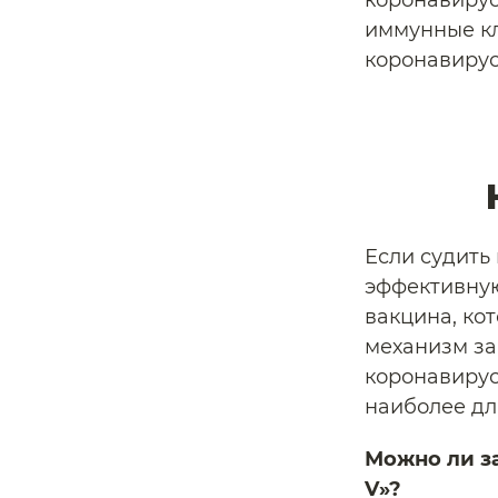
коронавирус
иммунные кл
коронавирус
Если судить
эффективную
вакцина, ко
механизм за
коронавирус
наиболее дл
Можно ли з
V»?