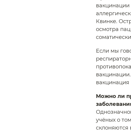
вакцинации 
аллергическ
Квинке. Ост
осмотра пац
соматически
Если мы гов
респираторн
противопока
вакцинации.
вакцинация 
Можно ли п
заболевани
Однозначног
учёных о то
склоняются в