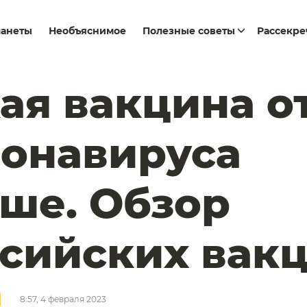
ланеты
Необъяснимое
Полезные советы
Рассекр
ая вакцина о
онавируса
ше. Обзор
сийских вакц
8:57, 4 февраля 2023