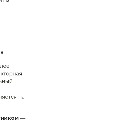
ит в
.
олее
екторная
льный
няется на
тником —