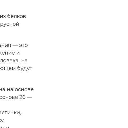
их белков
ирусной
ания — это
жение и
ловека, на
ующем будут
на на основе
основе 26 —
астички,
ку