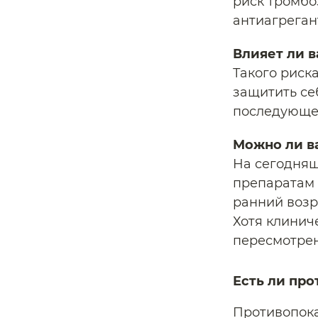
риск тромбо
антиагреган
Влияет ли 
Такого риск
защитить се
последующе
Можно ли в
На сегодняш
препаратам 
ранний возр
Хотя клинич
пересмотрен
Есть ли пр
Противопока