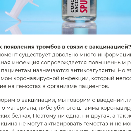
к появления тромбов в связи с вакцинацией
омент существует довольно много информации 
сная инфекция сопровождается повышенным 
 пациентам назначаются антикоагулянты. Но эт
мом коронавирусной инфекции, который непо
ие на гемостаз в организме пациентов.
ворим о вакцинации, мы говорим о введении л
го материала, либо убитого штамма коронавиру
ких белках, Поэтому ни одна, ни другая, а так ж
акцина не могут активировать гемостаз и не мо