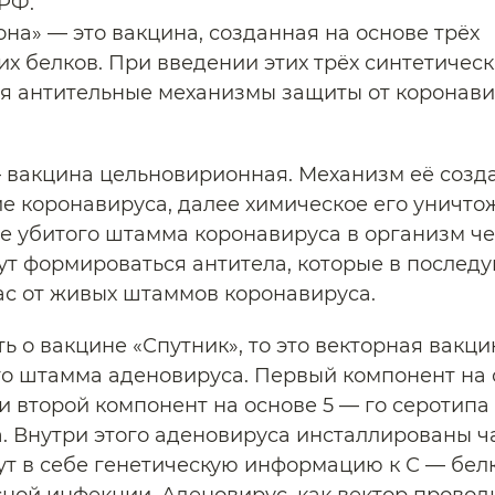
РФ.
на» — это вакцина, созданная на основе трёх
их белков. При введении этих трёх синтетическ
я антительные механизмы защиты от коронав
 вакцина цельновирионная. Механизм её созд
 коронавируса, далее химическое его уничто
е убитого штамма коронавируса в организм че
ут формироваться антитела, которые в послед
с от живых штаммов коронавируса.
ь о вакцине «Спутник», то это векторная вакци
о штамма аденовируса. Первый компонент на 
 и второй компонент на основе 5 — го серотипа
. Внутри этого аденовируса инсталлированы ч
ут в себе генетическую информацию к С — бел