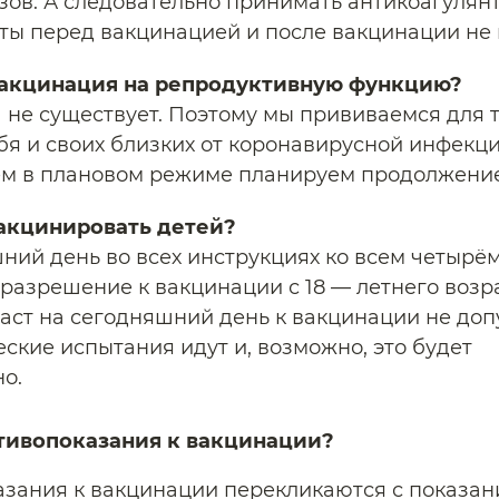
зов. А следовательно принимать антикоагулян
ты перед вакцинацией и после вакцинации не 
вакцинация на репродуктивную функцию?
а не существует. Поэтому мы прививаемся для т
бя и своих близких от коронавирусной инфекци
м в плановом режиме планируем продолжение
акцинировать детей?
ний день во всех инструкциях ко всем четырё
разрешение к вакцинации с 18 — летнего возра
аст на сегодняшний день к вакцинации не доп
еские испытания идут и, возможно, это будет
о.
отивопоказания к вакцинации?
зания к вакцинации перекликаются с показан