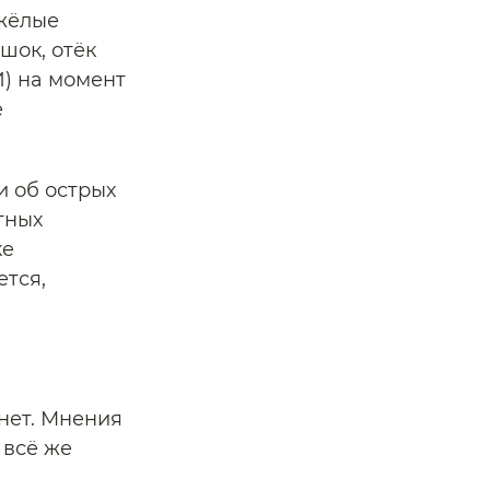
яжёлые
шок, отёк
) на момент
е
и об острых
тных
ке
ется,
нет. Мнения
 всё же