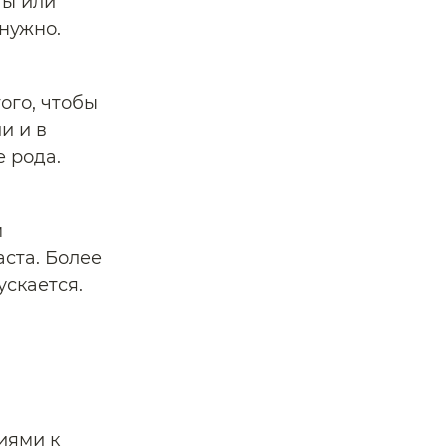
ты или
нужно.
ого, чтобы
и и в
 рода.
м
ста. Более
ускается.
иями к