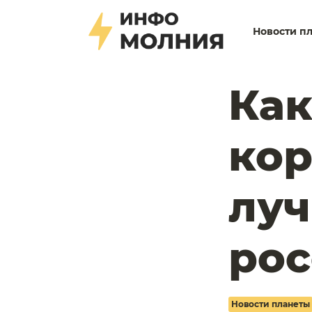
Новости п
Как
кор
луч
рос
Новости планеты