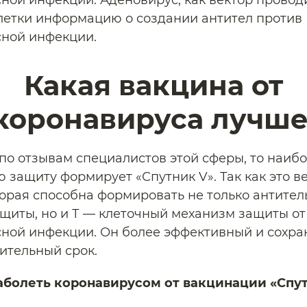
ной инфекции. Аденовирус, как вектор провод
етки информацию о создании антител против
ной инфекции.
Какая вакцина от
коронавируса лучше
 по отзывам специалистов этой сферы, то наиб
 защиту формирует «Спутник V». Так как это в
торая способна формировать не только антите
щиты, но и Т — клеточный механизм защиты от
ной инфекции. Он более эффективный и сохра
ительный срок.
аболеть коронавирусом от вакцинации «Спу