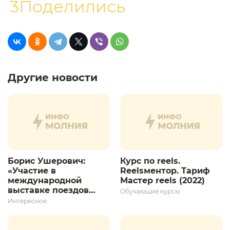
3Поделились
Другие новости
Борис Ушерович:
Курс по reels.
«Участие в
Reelsментор. Тариф
международной
Мастер reels (2022)
выставке поездов
Обучающие курсы
дает толчок для
Интересное
дальнейшего
развития»