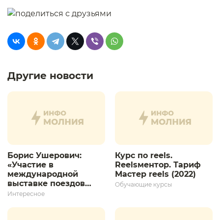
Другие новости
Борис Ушерович:
Курс по reels.
«Участие в
Reelsментор. Тариф
международной
Мастер reels (2022)
выставке поездов
Обучающие курсы
дает толчок для
Интересное
дальнейшего
развития»