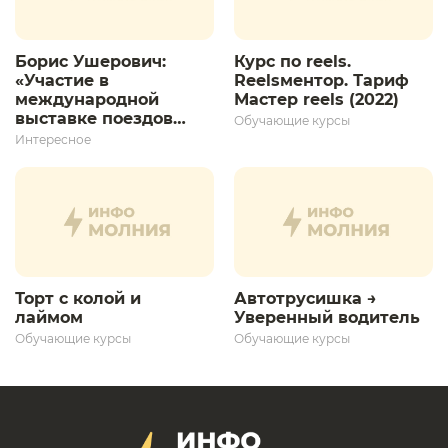
Борис Ушерович:
Курс по reels.
«Участие в
Reelsментор. Тариф
международной
Мастер reels (2022)
выставке поездов
Обучающие курсы
дает толчок для
Интересное
дальнейшего
развития»
Торт с колой и
Автотрусишка →
лаймом
Уверенный водитель​
Обучающие курсы
Обучающие курсы