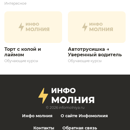
дает толчок для
Интересное
дальнейшего
развития»
Торт с колой и
Автотрусишка →
лаймом
Уверенный водитель​
Обучающие курсы
Обучающие курсы
© 2026
infomolniya.ru
Инфо молния
О сайте Инфомолния
Контакты
Обратная связь