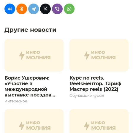
Другие новости
Борис Ушерович:
Курс по reels.
«Участие в
Reelsментор. Тариф
международной
Мастер reels (2022)
выставке поездов
Обучающие курсы
дает толчок для
Интересное
дальнейшего
развития»