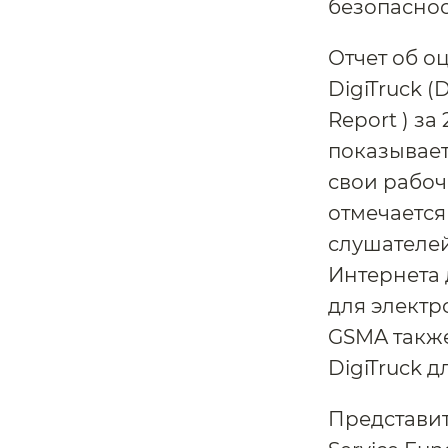
безопаснос
Отчет об 
DigiTruck (D
Report ) з
показывает
свои рабоч
отмечается
слушателей
Интернета 
для электр
GSMA также
DigiTruck 
Представит