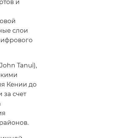
ртов и
ровой
ные слои
цифрового
ohn Tanui),
такими
ия Кении до
 за счет
а
ия
районов.