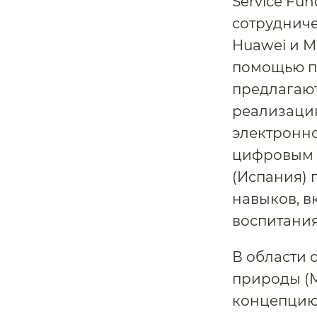
Service Fun
сотрудниче
Huawei и М
помощью пр
предлагают
реализацию
электронно
цифровым 
(Испания) 
навыков, в
воспитания
В области
природы (М
концепцию