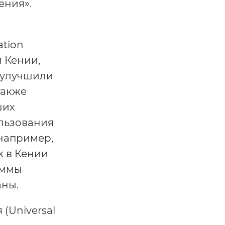
ения».
ation
м Кении,
k улучшили
также
ших
ользования
например,
k в Кении
аммы
аны.
(Universal