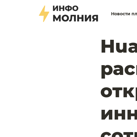
Новости п
Hua
ра
от
инн
сот