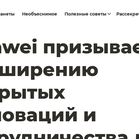
ланеты
Необъяснимое
Полезные советы
Рассекр
wei призывае
сширению
крытых
оваций и
рудничества 