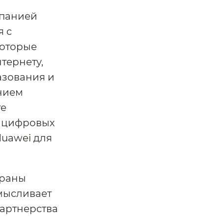
мпанией
я с
которые
тернету,
азования и
нием
те
я цифровых
Huawei для
храны
мысливает
артнерства