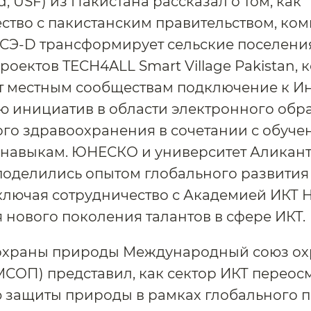
d, USF) из Пакистана рассказал о том, как
ство с пакистанским правительством, ко
СЭ-D трансформирует сельские поселени
оектов TECH4ALL Smart Village Pakistan, 
 местным сообществам подключение к Ин
 инициатив в области электронного обр
го здравоохранения в сочетании с обуче
навыкам. ЮНЕСКО и университет Аликан
поделились опытом глобального развити
ключая сотрудничество с Академией ИКТ 
 нового поколения талантов в сфере ИКТ.
 охраны природы Международный союз о
СОП) представил, как сектор ИКТ переос
 защиты природы в рамках глобального п