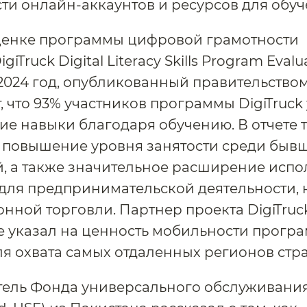
ти онлайн-аккаунтов и ресурсов для обуч
оценке программы цифровой грамотности
igiTruck Digital Literacy Skills Program Evalu
а 2024 год, опубликованный правительство
, что 93% участников программы DigiTruc
ие навыки благодаря обучению. В отчете 
 повышение уровня занятости среди быв
, а также значительное расширение исп
для предпринимательской деятельности, 
онной торговли. Партнер проекта DigiTruc
 указал на ценность мобильности прогр
для охвата самых отдаленных регионов стр
ель Фонда универсального обслуживания 