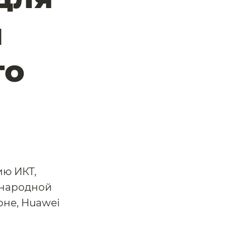
я
го
ию ИКТ,
ународной
не, Huawei