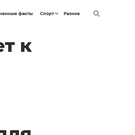
еченные факты
Спорт
Разное
т к
для