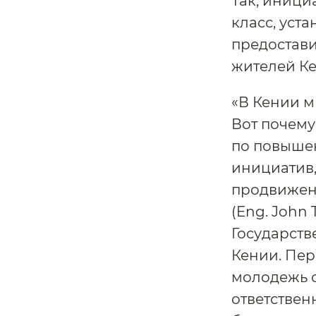
Так, иници
класс, уста
предостави
жителей Ке
«В Кении м
Вот почему
по повыше
инициатив,
продвижен
(Eng. John
Государств
Кении. Пер
молодежь о
ответстве