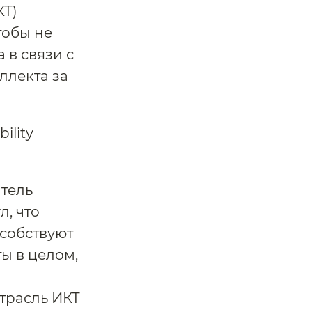
Т)
тобы не
 в связи с
ллекта за
тель
л, что
собствуют
ы в целом,
отрасль ИКТ