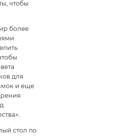
ы, чтобы
мир более
елями
елить
чтобы
овета
ков для
амок и еще
дрения
ад
ства».
лый стол по