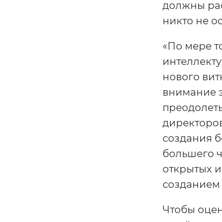
должны ра
никто не о
«По мере т
интеллекту
нового вит
внимание э
преодолеть
директоров
создания 
большего ч
открытых и
созданием 
Чтобы оцен