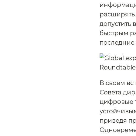
информаци
расширять 
допустить 
быстрым ра
последние 
В своем вс
Совета дир
цифровые 
устойчивым
приведя п
Одновремен