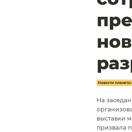
пр
нов
ра
Новости планеты
На заседан
организов
выставки м
призвала п