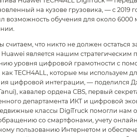
атива Huawei TECH4ALL DigiTruck — пере
новленный на кузове грузовика, — с 2019 г
л возможность обучения для около 6000
нии.
ы считаем, что никто не должен остаться з
 Huawei является нашим стратегическим 
нию уровня цифровой грамотности с пом
 как TECH4ALL, которые мы используем д
ия цифровой интеграции, — поделился Д
 Tanui), кавалер ордена CBS, первый секре
енного департамента ИКТ и цифровой эк
едвижные классы DigiTruck помогли нам 
бращению со смартфонами, учету онлайн
нному пользованию Интернетом и обеспеч