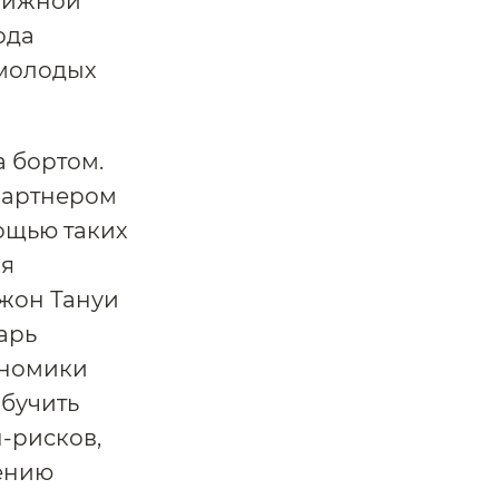
движной
ода
 молодых
а бортом.
партнером
ощью таких
ля
жон Тануи
тарь
ономики
обучить
-рисков,
ению