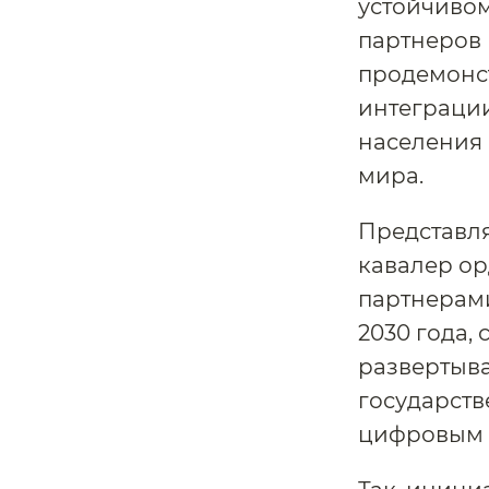
устойчивом
партнеров 
продемонс
интеграци
населения
мира.
Представля
кавалер ор
партнерами
2030 года,
развертыв
государств
цифровым 