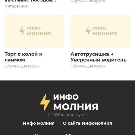
Обучающие курсы
дает толчок для
Интересное
дальнейшего
развития»
Торт с колой и
Автотрусишка →
лаймом
Уверенный водитель​
Обучающие курсы
Обучающие курсы
© 2026
infomolniya.ru
Инфо молния
О сайте Инфомолния