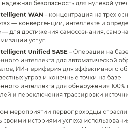
и надежная безопасность для нулевой утеч
ntelligent WAN
– концентрация на трех ос
тах — конвергенции, интеллекте и опред
 — для достижения самосознания, самон
мизации услуг.
telligent Unified SASE
– Операции на баз
енного интеллекта для автоматической об
алов, ИИ-периферия для эффективного о
вестных угроз и конечные точки на базе
енного интеллекта для обнаружения 100% 
лей и переключения трассировки источни
этом мероприятии первопроходцы отрасли
ь своими историями успеха использовани