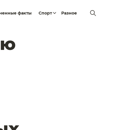
еченные факты
Спорт
Разное
ью
ых