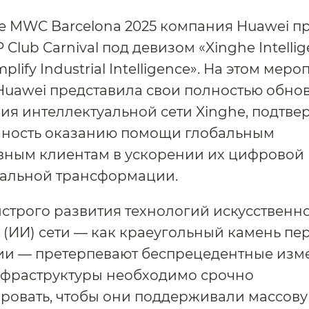
е MWC Barcelona 2025 компания Huawei п
 Club Carnival под девизом «Xinghe Intellig
plify Industrial Intelligence». На этом мер
Huawei представила свои полностью обно
я интеллектуальной сети Xinghe, подтве
ность оказанию помощи глобальным
вным клиентам в ускорении их цифровой 
уальной трансформации.
строго развития технологий искусственн
 (ИИ) сети — как краеугольный камень пе
и — претерпевают беспрецедентные изм
нфраструктуры необходимо срочно
ровать, чтобы они поддерживали массов