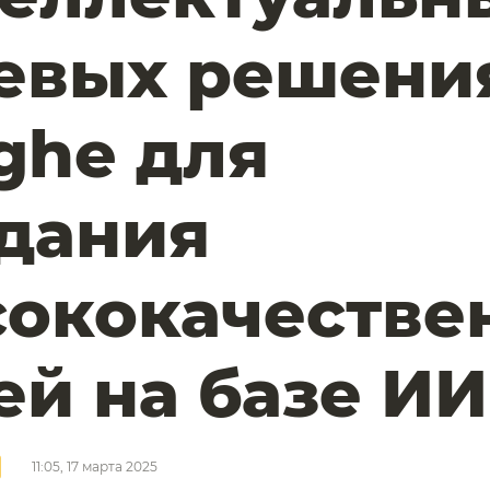
евых решени
ghe для
дания
ококачестве
ей на базе И
11:05, 17 марта 2025