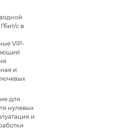
оводной
Гбит/с в
ые VIP-
ляющий
ия
дная и
ключевых
ие для
ля нулевых
плуатация и
работки