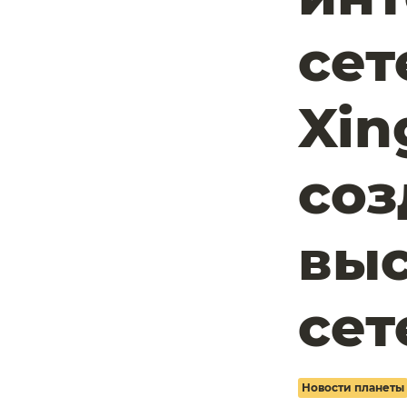
сет
Xin
соз
выс
сет
Новости планеты