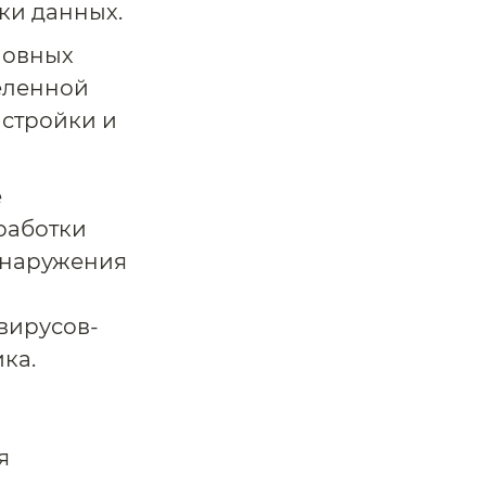
ки данных.
новных
еленной
астройки и
е
работки
бнаружения
вирусов-
ка.
я