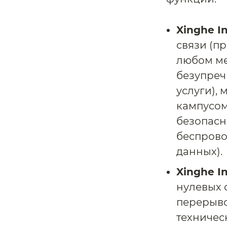
Xinghe I
связи (пр
любом ме
безупреч
услуги),
кампусом
безопасн
беспрово
данных).
Xinghe In
нулевых 
перерыво
техничес