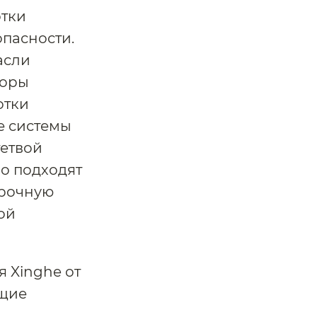
отки
опасности.
асли
торы
отки
е системы
тетвой
но подходят
прочную
ой
 Xinghe от
ющие