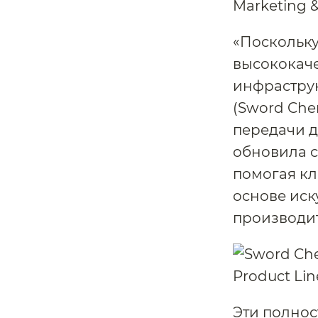
«Поскольку
высококаче
инфраструк
(Sword Che
передачи д
обновила с
помогая кл
основе иск
производит
Эти полно