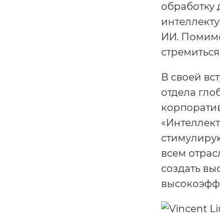
обработку 
интеллекту
ИИ. Помимо
стремиться
В своей вс
отдела гло
корпоратив
«Интеллект
стимулирую
всем отрас
создать вы
высокоэфф