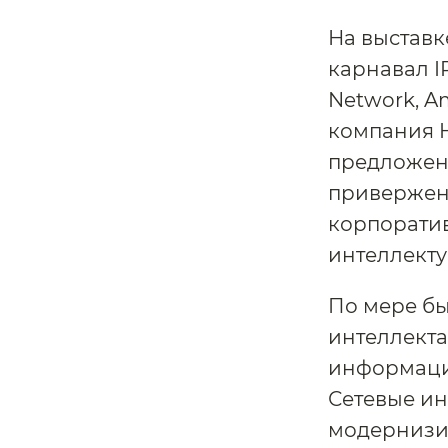
На выставк
карнавал IP
Network, Am
компания 
предложени
привержен
корпорати
интеллект
По мере бы
интеллекта
информаци
Сетевые и
модернизи