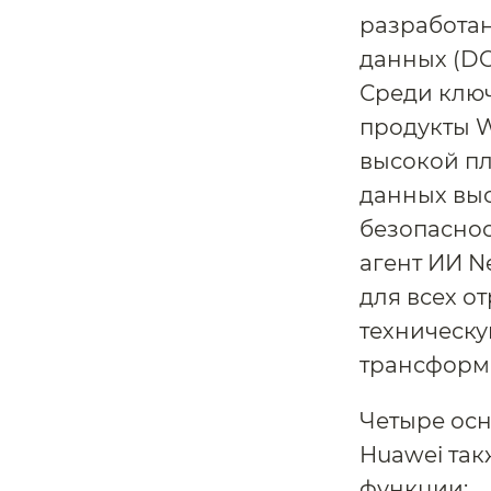
разработан
данных (DC
Среди ключ
продукты W
высокой пл
данных вы
безопаснос
агент ИИ N
для всех о
техническу
трансформ
Четыре осн
Huawei та
функции: