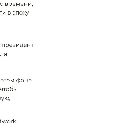
о времени,
и в эпоху
и
, президент
для
 этом фоне
 чтобы
ную,