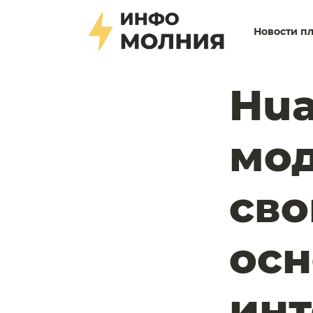
Новости п
Hua
мо
сво
ос
инт