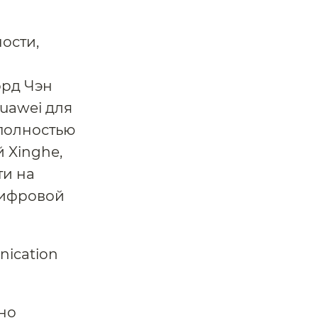
ости,
орд Чэн
uawei для
полностью
 Xinghe,
ти на
цифровой
но