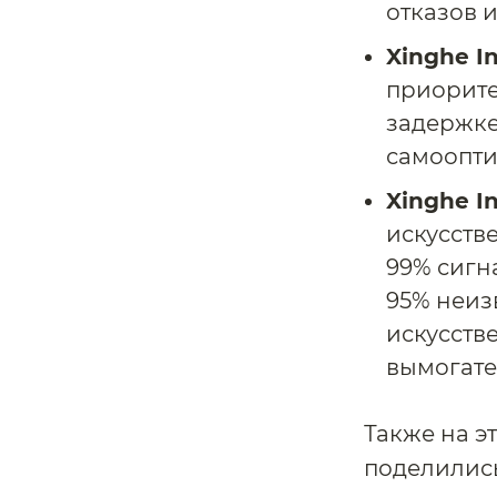
отказов 
Xinghe I
приорите
задержке
самоопти
Xinghe In
искусств
99% сигн
95% неиз
искусств
вымогате
Также на 
поделилис