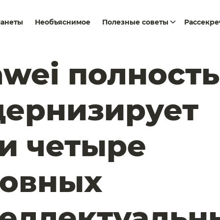
ланеты
Необъяснимое
Полезные советы
Рассекр
wei полност
дернизирует
и четыре
новных
еллектуальн