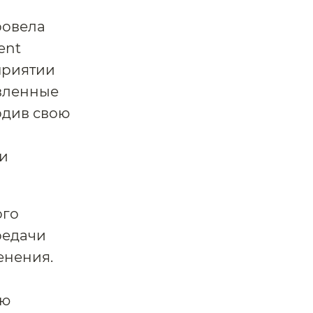
ровела
ent
оприятии
вленные
рдив свою
и
ого
редачи
енения.
ую