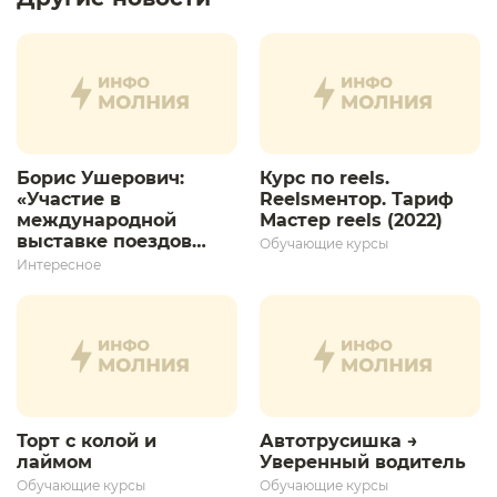
Борис Ушерович:
Курс по reels.
«Участие в
Reelsментор. Тариф
международной
Мастер reels (2022)
выставке поездов
Обучающие курсы
дает толчок для
Интересное
дальнейшего
развития»
Торт с колой и
Автотрусишка →
лаймом
Уверенный водитель​
Обучающие курсы
Обучающие курсы