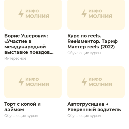
Борис Ушерович:
Курс по reels.
«Участие в
Reelsментор. Тариф
международной
Мастер reels (2022)
выставке поездов
Обучающие курсы
дает толчок для
Интересное
дальнейшего
развития»
Торт с колой и
Автотрусишка →
лаймом
Уверенный водитель​
Обучающие курсы
Обучающие курсы