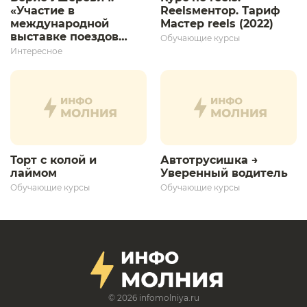
«Участие в
Reelsментор. Тариф
международной
Мастер reels (2022)
выставке поездов
Обучающие курсы
дает толчок для
Интересное
дальнейшего
развития»
Торт с колой и
Автотрусишка →
лаймом
Уверенный водитель​
Обучающие курсы
Обучающие курсы
© 2026
infomolniya.ru