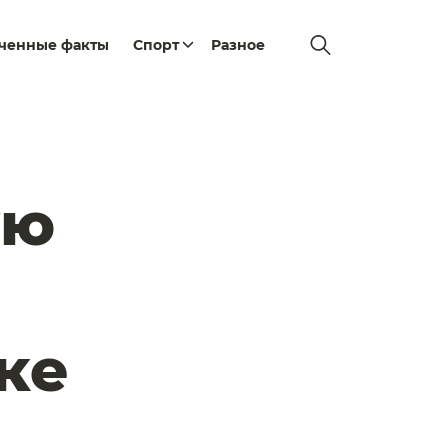
еченные факты
Спорт
Разное
ую
ке