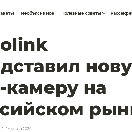
ланеты
Необъяснимое
Полезные советы
Рассекр
rolink
дставил нов
-камеру на
сийском рын
5:21, 14 марта 2024