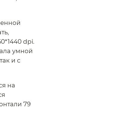
менной
ть,
0*1440 dpi.
ала умной
так и с
ся на
ся
онтали 79