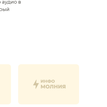
 аудио в
орый