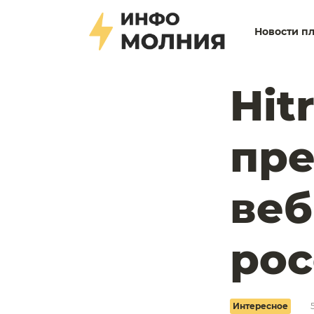
Новости п
Hit
пре
веб
рос
Интересное