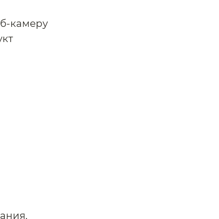
еб-камеру
укт
ания,