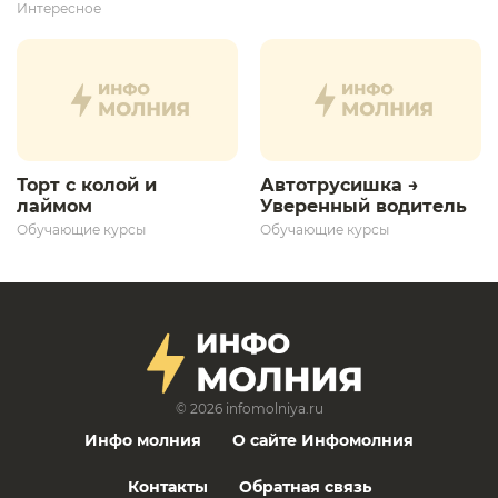
дает толчок для
Интересное
дальнейшего
развития»
Торт с колой и
Автотрусишка →
лаймом
Уверенный водитель​
Обучающие курсы
Обучающие курсы
© 2026
infomolniya.ru
Инфо молния
О сайте Инфомолния
Контакты
Обратная связь