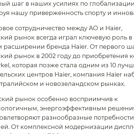
ый шаг в наших усилиях по глобализации
уя нашу приверженность спорту и иннов
ервое сотрудничество между AO и Haier,
кий рынок всегда играл ключевую роль в
 расширении бренда Haier. От первого ша
кий рынок в 2002 году до приобретения 
ykel, которая позже стала одним из 10 луч
ельских центров Haier, компания Haier н
стралийском и новозеландском рынках.
ский рынок особенно восприимчив к
нологичным, энергоэффективным решения
довлетворяют разнообразные потребности
ей. От комплексной модернизации диспл