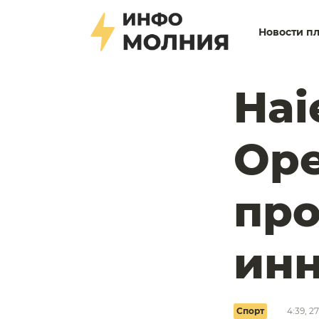
Новости п
Hai
Ope
пр
ин
Спорт
4:39, 2