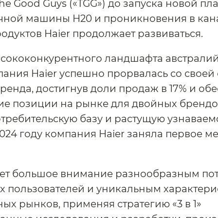
he Good Guys («TGG») до запуска новой п
чной машины H20 и проникновения в кан
одуктов Haier продолжает развиваться.
ысококонкурентного ландшафта австрали
ания Haier успешно прорвалась со своей 
ренда, достигнув доли продаж в 17% и об
е позиции на рынке для двойных брендо
требительскую базу и растущую узнаваем
2024 году компания Haier заняла первое ме
яет большое внимание разнообразным по
х пользователей и уникальным характери
ых рынков, применяя стратегию «3 в 1»