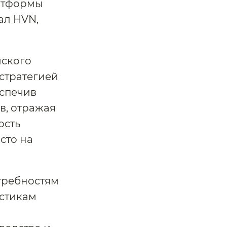
латформы
ал HVN,
йского
стратегией
еспечив
в, отражая
ость
сто на
требностям
стикам