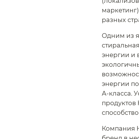
(локализов
маркетинг)
разных стр
Одним из я
стиральная
энергии и 
экологичн
возможнос
энергии по
А-класса. 
продуктов 
способство
Компания H
бренд в не