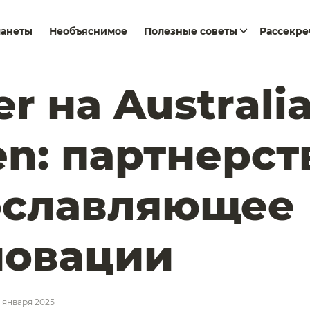
ланеты
Необъяснимое
Полезные советы
Рассекр
er на Australi
n: партнерст
ославляющее
новации
7 января 2025