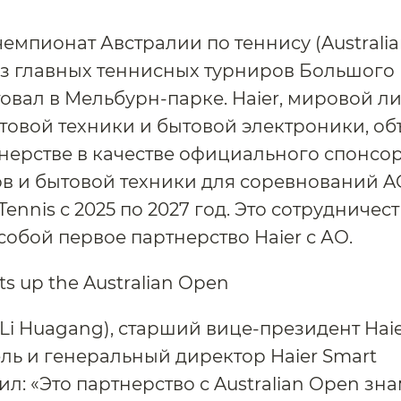
емпионат Австралии по теннису (Australia
из главных теннисных турниров Большого
товал в Мельбурн-парке. Haier, мировой л
товой техники и бытовой электроники, об
нерстве в качестве официального спонсо
в и бытовой техники для соревнований A
ennis с 2025 по 2027 год. Это сотрудничес
собой первое партнерство Haier с АО.
(Li Huagang), старший вице-президент Haie
ль и генеральный директор Haier Smart
ил: «Это партнерство с Australian Open зн