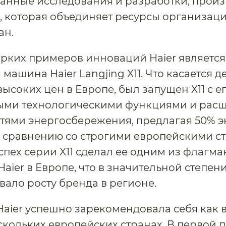
анные исследования и разработки, произ
, которая объединяет ресурсы организаци
ан.
рких примеров инноваций Haier является
 машина Haier Langjing X11. Что касается 
высоких цен в Европе, был запущен X11 с е
ыми технологическими функциями и ра
тями энергосбережения, предлагая 50% 
 сравнению со строгими европейскими с
Успех серии X11 сделал ее одним из флагм
Haier в Европе, что в значительной степен
вало росту бренда в регионе.
aier успешно зарекомендовала себя как
скольких европейских странах. В первой 