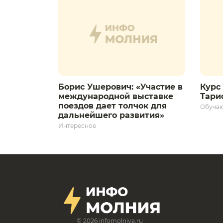
Борис Ушерович: «Участие в
Курс 
международной выставке
Тариф
поездов дает толчок для
Обуча
дальнейшего развития»
Интересное
© 2026
infomolniya.ru