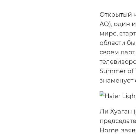
Открытый ч
AO), один 
мире, стар
области бы
своем парт
телевизоро
Summer of T
знаменует 
Ли Хуаган 
председате
Home, заяв