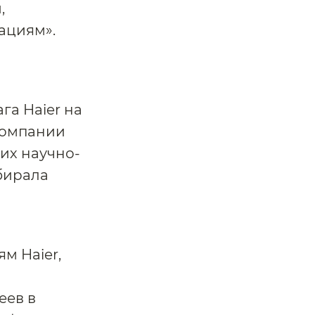
,
ациям».
га Haier на
компании
ших научно-
абирала
м Haier,
еев в