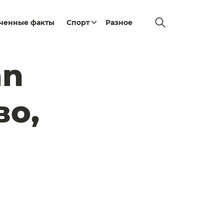
еченные факты
Спорт
Разное
an
во,