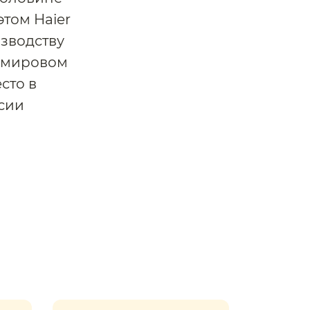
этом Haier
зводству
В мировом
сто в
сии