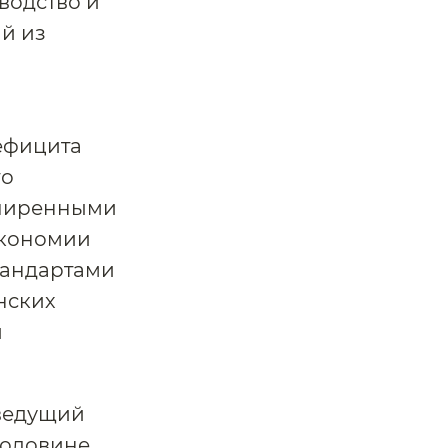
водство и
й из
дефицита
го
сширенными
экономии
тандартами
анских
и
 ведущий
половине