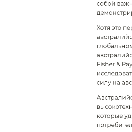
собой важн
демонстрир
Хотя это п
австралийс
глобальном
австралийс
Fisher & Pa
исследоват
силу на ав
Австралий
высокотех
которые у
потребител