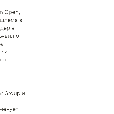
n Open,
 шлема в
идер в
ъявил о
ра
O и
тво
r Group и
аменует