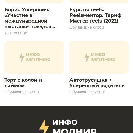
Борис Ушерович:
Курс по reels.
«Участие в
Reelsментор. Тариф
международной
Мастер reels (2022)
выставке поездов
Обучающие курсы
дает толчок для
Интересное
дальнейшего
развития»
Торт с колой и
Автотрусишка →
лаймом
Уверенный водитель​
Обучающие курсы
Обучающие курсы