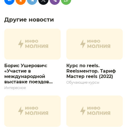
Другие новости
Борис Ушерович:
Курс по reels.
«Участие в
Reelsментор. Тариф
международной
Мастер reels (2022)
выставке поездов
Обучающие курсы
дает толчок для
Интересное
дальнейшего
развития»