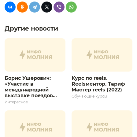
Другие новости
Борис Ушерович:
Курс по reels.
«Участие в
Reelsментор. Тариф
международной
Мастер reels (2022)
выставке поездов
Обучающие курсы
дает толчок для
Интересное
дальнейшего
развития»