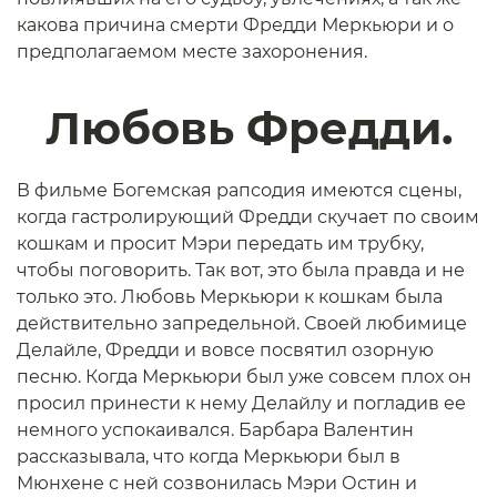
какова причина смерти Фредди Меркьюри и о
предполагаемом месте захоронения.
Любовь Фредди.
В фильме Богемская рапсодия имеются сцены,
когда гастролирующий Фредди скучает по своим
кошкам и просит Мэри передать им трубку,
чтобы поговорить. Так вот, это была правда и не
только это. Любовь Меркьюри к кошкам была
действительно запредельной. Своей любимице
Делайле, Фредди и вовсе посвятил озорную
песню. Когда Меркьюри был уже совсем плох он
просил принести к нему Делайлу и погладив ее
немного успокаивался. Барбара Валентин
рассказывала, что когда Меркьюри был в
Мюнхене с ней созвонилась Мэри Остин и