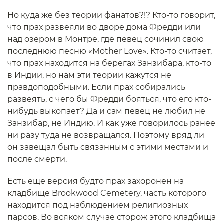
Но куда же без теории фанатов?!? Кто-то говорит,
что прах развеяли во дворе дома Фредди или
над озером в Монтре, где певец сочинил свою
последнюю песню «Mother Love». Кто-то считает,
что прах находится на берегах Занзибара, кто-то
в Индии, но нам эти теории кажутся не
правдоподобными. Если прах собирались
развеять, с чего бы Фредди бояться, что его кто-
нибудь выкопает? Да и сам певец не любил не
Занзибар, не Индию. И как уже говорилось ранее
ни разу туда не возвращался. Поэтому вряд ли
он завещал быть связанным с этими местами и
после смерти.
Есть еще версия будто прах захоронен на
кладбище Brookwood Cemetery, часть которого
находится под наблюдением религиозных
парсов. Во всяком случае сторож этого кладбища