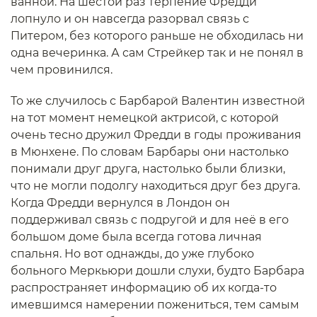
ванной. На шестой раз терпение Фредди
лопнуло и он навсегда разорвал связь с
Питером, без которого раньше не обходилась ни
одна вечеринка. А сам Стрейкер так и не понял в
чем провинился.
То же случилось с Барбарой Валентин известной
на тот момент немецкой актрисой, с которой
очень тесно дружил Фредди в годы проживания
в Мюнхене. По словам Барбары они настолько
понимали друг друга, настолько были близки,
что не могли подолгу находиться друг без друга.
Когда Фредди вернулся в Лондон он
поддерживал связь с подругой и для неё в его
большом доме была всегда готова личная
спальня. Но вот однажды, до уже глубоко
больного Меркьюри дошли слухи, будто Барбара
распространяет информацию об их когда-то
имевшимся намерении пожениться, тем самым