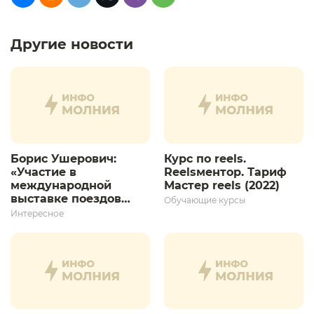
Другие новости
Борис Ушерович:
Курс по reels.
«Участие в
Reelsментор. Тариф
международной
Мастер reels (2022)
выставке поездов
Обучающие курсы
дает толчок для
Интересное
дальнейшего
развития»