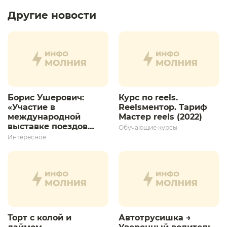
Другие новости
Борис Ушерович:
Курс по reels.
«Участие в
Reelsментор. Тариф
международной
Мастер reels (2022)
выставке поездов
Обучающие курсы
дает толчок для
Интересное
дальнейшего
развития»
Торт с колой и
Автотрусишка →