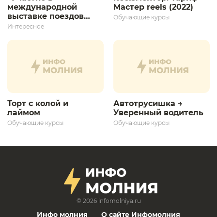
международной
Мастер reels (2022)
выставке поездов
Обучающие курсы
дает толчок для
Интересное
дальнейшего
развития»
Торт с колой и
Автотрусишка →
лаймом
Уверенный водитель​
Обучающие курсы
Обучающие курсы
© 2026
infomolniya.ru
Инфо молния
О сайте Инфомолния