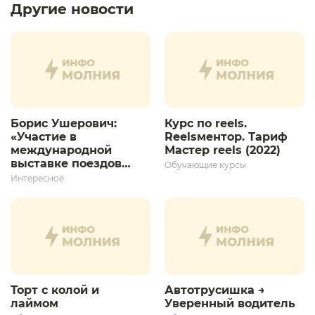
Другие новости
Борис Ушерович:
Курс по reels.
«Участие в
Reelsментор. Тариф
международной
Мастер reels (2022)
выставке поездов
Обучающие курсы
дает толчок для
Интересное
дальнейшего
развития»
Торт с колой и
Автотрусишка →
лаймом
Уверенный водитель​