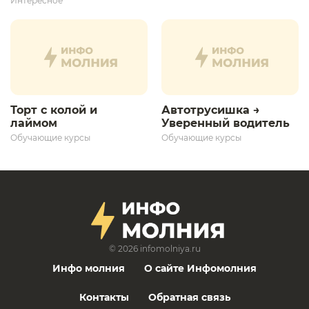
Интересное
дальнейшего
развития»
Торт с колой и
Автотрусишка →
лаймом
Уверенный водитель​
Обучающие курсы
Обучающие курсы
© 2026
infomolniya.ru
Инфо молния
О сайте Инфомолния
Контакты
Обратная связь