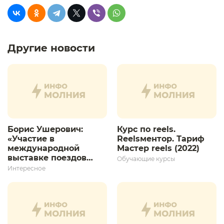
Другие новости
Борис Ушерович:
Курс по reels.
«Участие в
Reelsментор. Тариф
международной
Мастер reels (2022)
выставке поездов
Обучающие курсы
дает толчок для
Интересное
дальнейшего
развития»