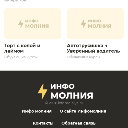
Интересное
дальнейшего
развития»
Торт с колой и
Автотрусишка →
лаймом
Уверенный водитель​
Обучающие курсы
Обучающие курсы
© 2026
infomolniya.ru
Инфо молния
О сайте Инфомолния
Контакты
Обратная связь