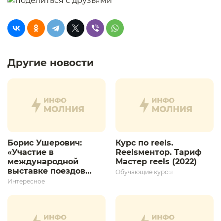
Другие новости
Борис Ушерович:
Курс по reels.
«Участие в
Reelsментор. Тариф
международной
Мастер reels (2022)
выставке поездов
Обучающие курсы
дает толчок для
Интересное
дальнейшего
развития»