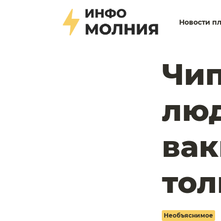
Новости п
Чи
люд
вак
тол
Необъяснимое