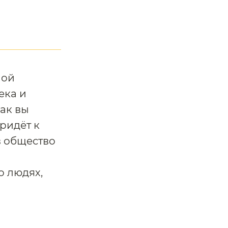
ной
ека и
как вы
ридёт к
в общество
о людях,