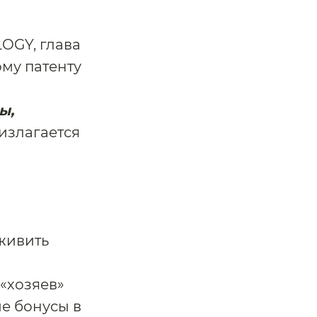
OGY, глава
ому патенту
ы,
 излагается
вживить
«хозяев»
ые бонусы в