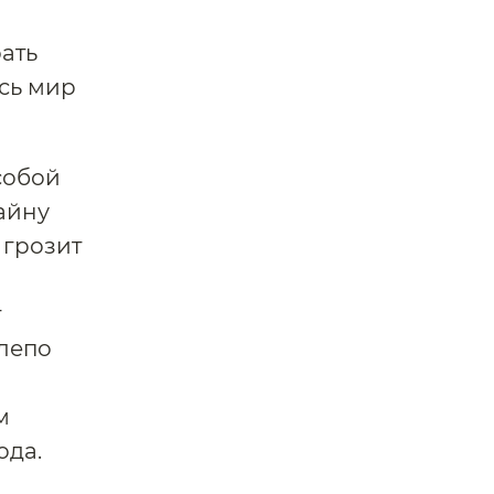
ать
есь мир
 собой
айну
 грозит
т
елепо
м
ода.