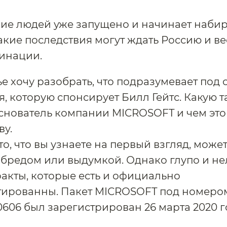
ие людей уже запущено и начинает набир
акие последствия могут ждать Россию и в
инации.
тье хочу разобрать, что подразумевает под
, которую спонсирует Билл Гейтс. Какую т
снователь компании MICROSOFT и чем это
ву.
о, что вы узнаете на первый взгляд, може
 бредом или выдумкой. Однако глупо и н
факты, которые есть и официально
тированны. Пакет MICROSOFT под номеро
06 был зарегистрирован 26 марта 2020 г