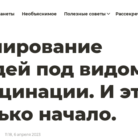
ланеты
Необъяснимое
Полезные советы
Рассекр
пирование
ей под видо
цинации. И э
ько начало.
11:18, 6 апреля 2023