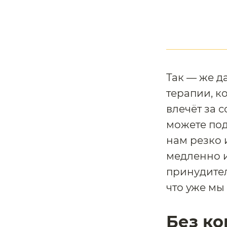
Так — же д
терапии, к
влечёт за 
можете под
нам резко 
медленно и
принудител
что уже мы
Без ко