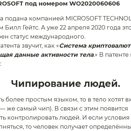
ROSOFT под номером WО2020060606
ла подана компанией MICROSOFT TECHNOL
 Билл Гейтс. А уже 22 апреля 2020 года эт
ен статус международного.
тента звучит, как «
Система криптовалют
щая данные активности тела
.» В патенте
:
Чипирование людей.
ть более простым языком, то в тело хотят 
 — же самый чип). В связи с этим появится
ь контролировать людей. И если условия 
лняться, то человек получает определённ