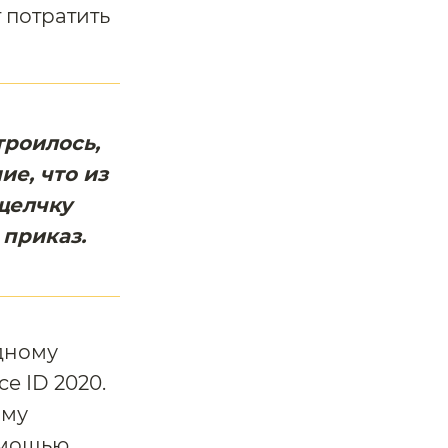
 потратить
троилось,
ие, что из
щелчку
 приказ.
дному
e ID 2020.
ому
омощью