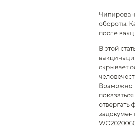
Чипирован
обороты. К
после вакц
В этой ста
вакцинация
скрывает о
человечест
Возможно т
показаться
отвергать 
задокумен
WО20200606