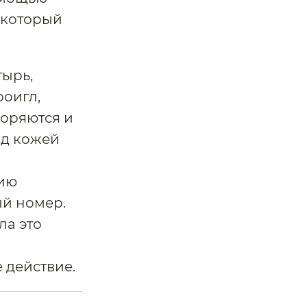
 который
тырь,
роигл,
воряются и
од кожей
нию
ый номер.
ла это
 действие.