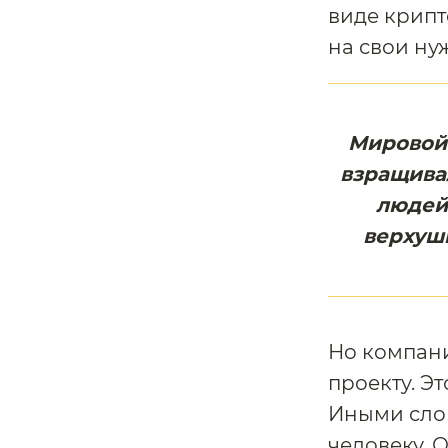
виде крипт
на свои ну
Мировой 
взращивал
людей
верхушк
Но компани
проекту. Эт
Иными слов
человеку. 