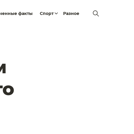
еченные факты
Спорт
Разное
м
то