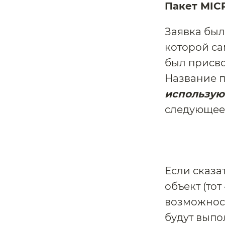
Пакет MIC
Заявка бы
которой сам
был присво
Название па
использую
следующее
Если сказа
объект (тот
возможност
будут выпо