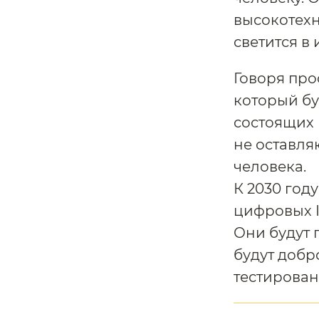
высокотехн
светится в
Говоря про
который бу
состоящих 
не оставля
человека.
К 2030 год
цифровых I
Они будут 
будут добр
тестирован