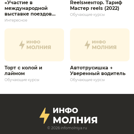
«Участие в
Reelsментор. Тариф
международной
Мастер reels (2022)
выставке поездов
Обучающие курсы
дает толчок для
Интересное
дальнейшего
развития»
Торт с колой и
Автотрусишка →
лаймом
Уверенный водитель​
Обучающие курсы
Обучающие курсы
© 2026
infomolniya.ru