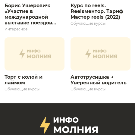
Борис Ушерович:
Курс по reels.
«Участие в
Reelsментор. Тариф
международной
Мастер reels (2022)
выставке поездов
Обучающие курсы
дает толчок для
Интересное
дальнейшего
развития»
Торт с колой и
Автотрусишка →
лаймом
Уверенный водитель​
Обучающие курсы
Обучающие курсы