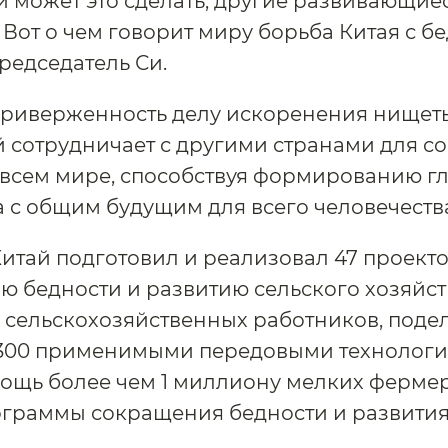
й может это сделать, другие развивающие
. Вот о чем говорит миру борьба Китая с б
редседатель Си.
риверженность делу искоренения нищеты
й сотрудничает с другими странами для 
всем мире, способствуя формированию г
 с общим будущим для всего человечеств
итай подготовил и реализовал 47 проекто
 бедности и развитию сельского хозяйст
 сельскохозяйственных работников, поде
 300 применимыми передовыми технологи
ощь более чем 1 миллиону мелких фермер
граммы сокращения бедности и развития