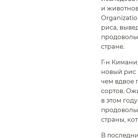
и животново
Organizati
риса, выве
продовольс
стране.
Г-н Кимани,
новый рис м
чем вдвое
сортов. Ож
в этом год
продоволь
страны, ко
В последни