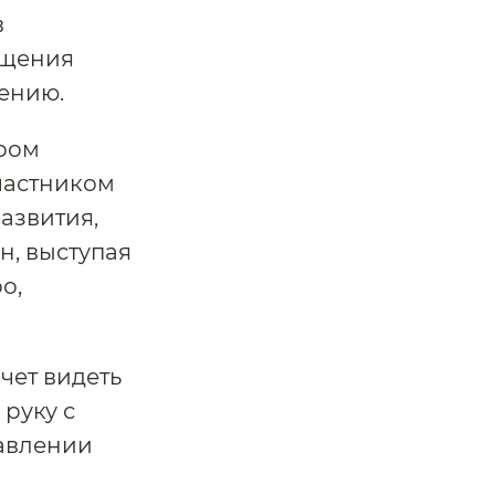
в
ащения
ению.
ром
частником
азвития,
н, выступая
о,
чет видеть
 руку с
авлении