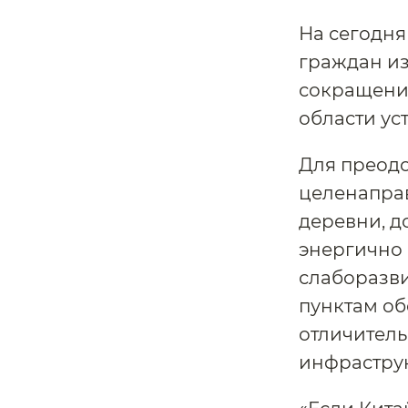
На сегодня
граждан из
сокращению
области ус
Для преодо
целенапра
деревни, д
энергично 
слаборазви
пунктам об
отличител
инфраструк