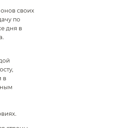
ионов своих
ачу по
е дня в
а.
дой
осту,
 в
нным
овиях.