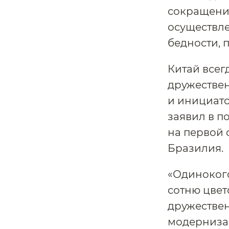
сокращении
осуществле
бедности, 
Китай все
дружествен
и инициато
заявил в п
на первой 
Бразилия.
«Одинокого
сотню цвет
дружестве
модернизац