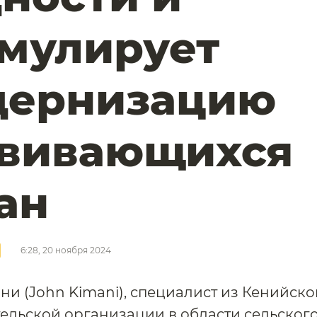
мулирует
дернизацию
звивающихся
ран
6:28, 20 ноября 2024
и (John Kimani), специалист из Кенийско
ельской организации в области сельского