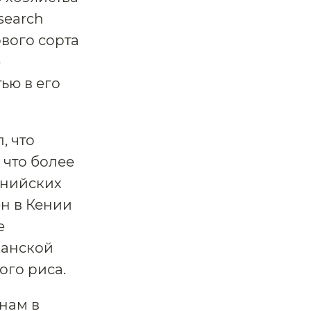
search
ового сорта
е
ью в его
, что
 что более
енийских
ен в Кении
е
канской
ого риса.
нам в