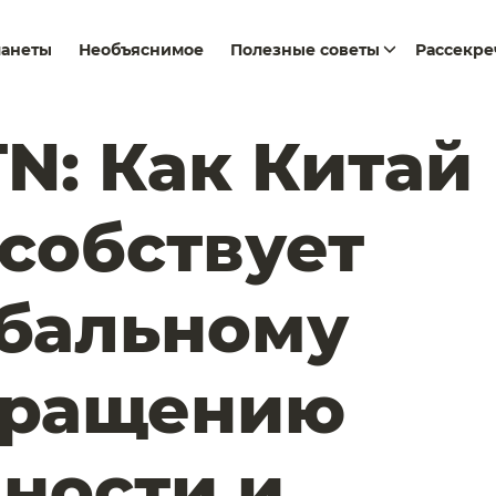
ланеты
Необъяснимое
Полезные советы
Рассекр
N: Как Китай
собствует
бальному
кращению
ности и