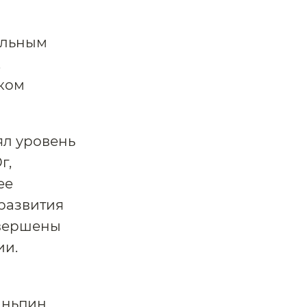
альным
,
ком
ял уровень
г,
ее
развития
авершены
ии.
иньпин