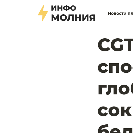
Новости п
CGT
спо
гло
со
бед