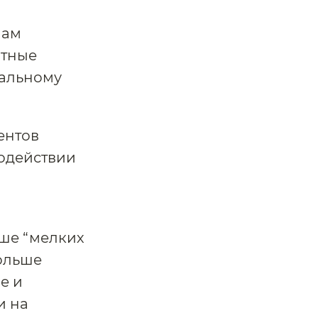
нам
ртные
иальному
ентов
содействии
ьше “мелких
больше
е и
и на