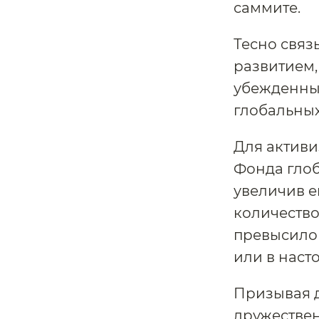
саммите.
Тесно связ
развитием,
убежденны
глобальных
Для активи
Фонда глоб
увеличив е
количеств
превысило 
или в наст
Призывая 
дружестве