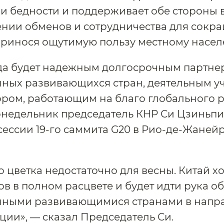
 бедности и поддерживает обе стороны 
нии обменов и сотрудничества для сокр
принося ощутимую пользу местному насел
гда будет надежным долгосрочным партне
ных развивающихся стран, деятельным у
ром, работающим на благо глобального р
онедельник председатель КНР Си Цзиньпи
сессии 19-го саммита G20 в Рио-де-Жанейр
 цветка недостаточно для весны. Китай хо
ов в полном расцвете и будет идти рука об
нными развивающимися странами в напр
ии», — сказал Председатель Си.