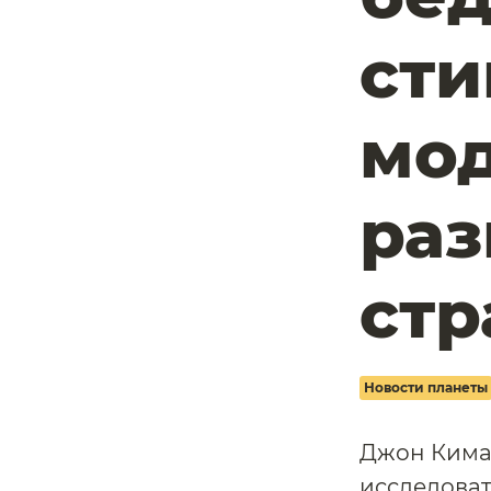
сти
мо
ра
ст
Новости планеты
Джон Киман
исследоват