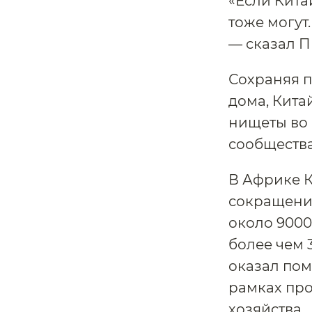
«Если Кита
тоже могут
— сказал П
Сохраняя п
дома, Кита
нищеты во 
сообщества
В Африке К
сокращению
около 9000
более чем
оказал пом
рамках про
хозяйства.