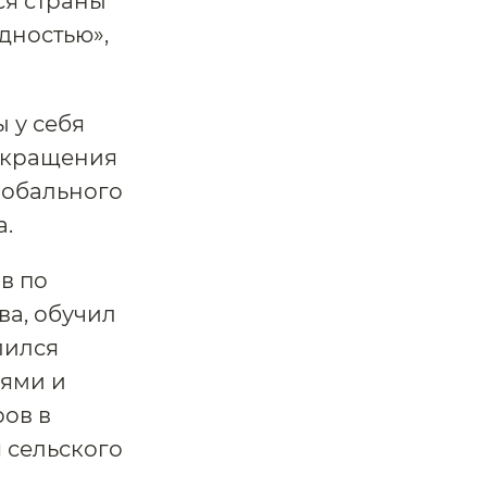
ся страны
едностью»,
 у себя
сокращения
лобального
а.
в по
ва, обучил
лился
ями и
ов в
 сельского