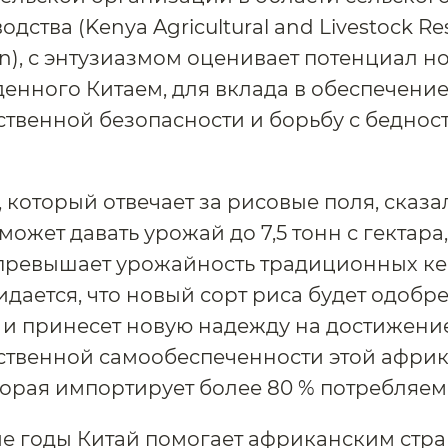
дства (Kenya Agricultural and Livestock Re
on), с энтузиазмом оценивает потенциал н
денного Китаем, для вклада в обеспечени
твенной безопасности и борьбу с бедност
 который отвечает за рисовые поля, сказал
ожет давать урожай до 7,5 тонн с гектара,
 превышает урожайность традиционных к
идается, что новый сорт риса будет одобр
у и принесет новую надежду на достижени
ственной самообеспеченности этой афри
торая импортирует более 80 % потребляем
е годы Китай помогает африканским стра