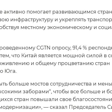
е активно помогает развивающимся стра
вою инфраструктуру и укреплять транспо
собствуя местному экономическому и соц
роведенному CGTN опросу, 91,4 % респонд
 тем, что Китай является мощной силой в 
 оживлению и общему процветанию стран
о Юга.
ть больше мостов сотрудничества и мен
ысокими заборами”, чтобы все больше и 
хся стран повышали свое благосостояни
модернизации», — сказал Председатель С