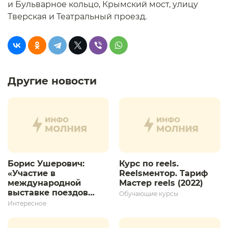
и Бульварное кольцо, Крымский мост, улицу
Тверская и Театральный проезд.
Другие новости
Борис Ушерович:
Курс по reels.
«Участие в
Reelsментор. Тариф
международной
Мастер reels (2022)
выставке поездов
Обучающие курсы
дает толчок для
Интересное
дальнейшего
развития»