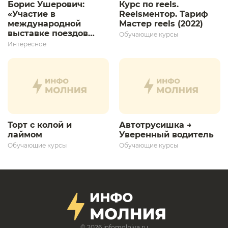
Борис Ушерович:
Курс по reels.
«Участие в
Reelsментор. Тариф
международной
Мастер reels (2022)
выставке поездов
Обучающие курсы
дает толчок для
Интересное
дальнейшего
развития»
Торт с колой и
Автотрусишка →
лаймом
Уверенный водитель​
Обучающие курсы
Обучающие курсы
© 2026
infomolniya.ru