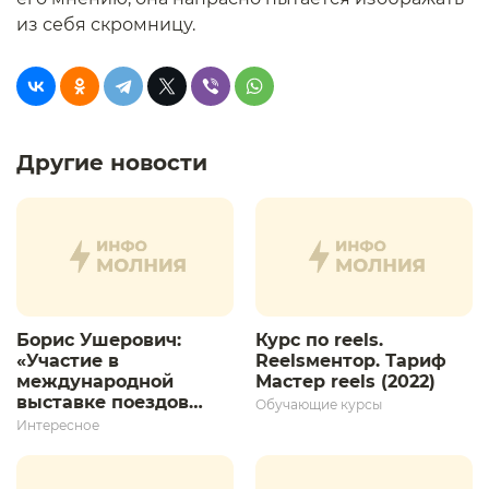
из себя скромницу.
Другие новости
Борис Ушерович:
Курс по reels.
«Участие в
Reelsментор. Тариф
международной
Мастер reels (2022)
выставке поездов
Обучающие курсы
дает толчок для
Интересное
дальнейшего
развития»